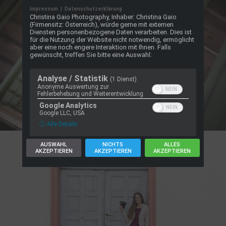
Impressum
|
Datenschutzerklärung
Christina Gaio Photography, Inhaber: Christina Gaio
(Firmensitz: Österreich), würde gerne mit externen
Diensten personenbezogene Daten verarbeiten. Dies ist
für die Nutzung der Website nicht notwendig, ermöglicht
aber eine noch engere Interaktion mit Ihnen. Falls
gewünscht, treffen Sie bitte eine Auswahl:
Analyse / Statistik
(1 Dienst)
Anonyme Auswertung zur
Fehlerbehebung und Weiterentwicklung
Google Analytics
Google LLC, USA
ⓘ Alle Details
AUSWAHL
NICHTS
ALLES
AKZEPTIEREN
AKZEPTIEREN
AKZEPTIEREN