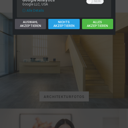
Google Analytics
Google LLC, USA
ⓘ Alle Details
AUSWAHL
NICHTS
ALLES
AKZEPTIEREN
AKZEPTIEREN
AKZEPTIEREN
ARCHITEKTURFOTOS