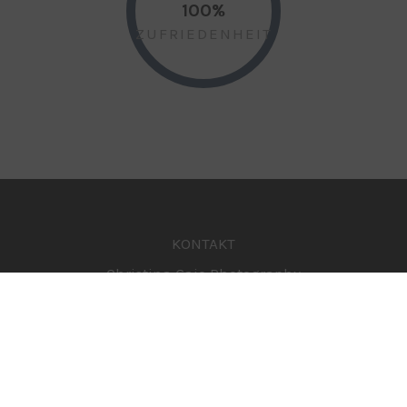
100%
ZUFRIEDENHEIT
KONTAKT
Christina Gaio Photography
Rhombergstraße 9
A-6067 Absam / Tirol
Tel.:
+43 (0)650 3633220
E-Mail:
info[at]christina-gaio.at
Impressum
|
Datenschutz