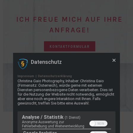
ICH FREUE MICH AUF IHRE
ANFRAGE!
KONTAKTFORMULAR
Datenschutz
Impressum
|
Datenschutzerklärung
Christina Gaio Photography, Inhaber: Christina Gaio
(Firmensitz: Österreich), würde gerne mit externen
Diensten personenbezogene Daten verarbeiten. Dies ist
für die Nutzung der Website nicht notwendig, ermöglicht
aber eine noch engere Interaktion mit Ihnen. Falls
gewünscht, treffen Sie bitte eine Auswahl:
Analyse / Statistik
(1 Dienst)
Anonyme Auswertung zur
Fehlerbehebung und Weiterentwicklung
MEINE PORTFOLIOS