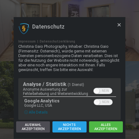
Datenschutz
Impressum
|
Datenschutzerklärung
Christina Gaio Photography, Inhaber: Christina Gaio
(Firmensitz: Österreich), würde gerne mit externen
Diensten personenbezogene Daten verarbeiten. Dies ist
für die Nutzung der Website nicht notwendig, ermöglicht
aber eine noch engere Interaktion mit Ihnen. Falls
gewünscht, treffen Sie bitte eine Auswahl:
Analyse / Statistik
(1 Dienst)
Anonyme Auswertung zur
Fehlerbehebung und Weiterentwicklung
Google Analytics
Google LLC, USA
ⓘ Alle Details
AUSWAHL
NICHTS
ALLES
AKZEPTIEREN
AKZEPTIEREN
AKZEPTIEREN