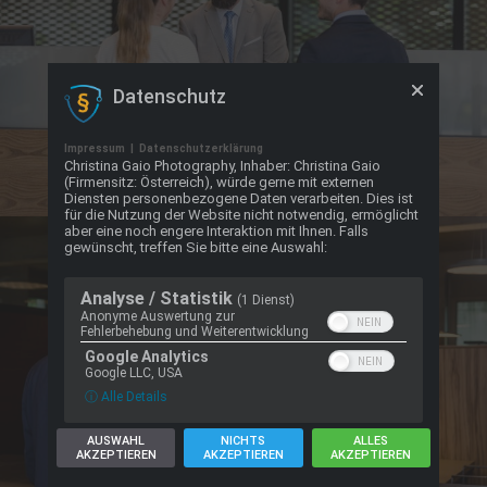
Datenschutz
Impressum
|
Datenschutzerklärung
Christina Gaio Photography, Inhaber: Christina Gaio
(Firmensitz: Österreich), würde gerne mit externen
Diensten personenbezogene Daten verarbeiten. Dies ist
für die Nutzung der Website nicht notwendig, ermöglicht
aber eine noch engere Interaktion mit Ihnen. Falls
gewünscht, treffen Sie bitte eine Auswahl:
Analyse / Statistik
(1 Dienst)
Anonyme Auswertung zur
Fehlerbehebung und Weiterentwicklung
Google Analytics
Google LLC, USA
ⓘ Alle Details
AUSWAHL
NICHTS
ALLES
AKZEPTIEREN
AKZEPTIEREN
AKZEPTIEREN