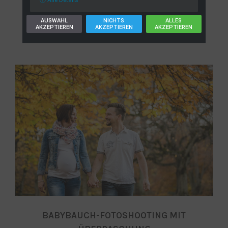
ⓘ Alle Details
CONTINUE READING
AUSWAHL
NICHTS
ALLES
AKZEPTIEREN
AKZEPTIEREN
AKZEPTIEREN
BABYBAUCH-FOTOSHOOTING MIT