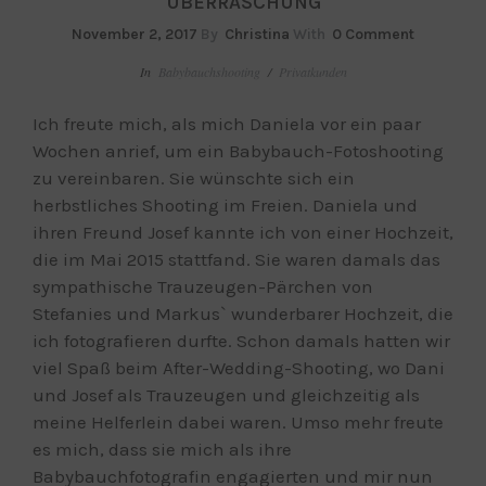
ÜBERRASCHUNG
November 2, 2017
By
Christina
With
0 Comment
In
Babybauchshooting
/
Privatkunden
Ich freute mich, als mich Daniela vor ein paar
Wochen anrief, um ein Babybauch-Fotoshooting
zu vereinbaren. Sie wünschte sich ein
herbstliches Shooting im Freien. Daniela und
ihren Freund Josef kannte ich von einer Hochzeit,
die im Mai 2015 stattfand. Sie waren damals das
sympathische Trauzeugen-Pärchen von
Stefanies und Markus` wunderbarer Hochzeit, die
ich fotografieren durfte. Schon damals hatten wir
viel Spaß beim After-Wedding-Shooting, wo Dani
und Josef als Trauzeugen und gleichzeitig als
meine Helferlein dabei waren. Umso mehr freute
es mich, dass sie mich als ihre
Babybauchfotografin engagierten und mir nun