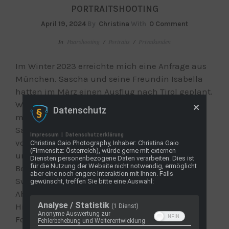
PORTRAITSHOOTING
April 19, 2024
By
Christina
With
0 Comment
In
Paarshooting
/
Portraits
/
Privatkunden
Im Winter 2023 erreichte mich eine Anfrage aus
München. Sascha und seine Freundin Isabella
hatten im März einen Ausflug nach Tirol geplant.
Was Isabella nicht wusste, ist, dass Sascha sie
Datenschutz
mit einem Heiratsantrag überraschen wollte.
Sascha kontaktierte mich ein paar Wochen
Impressum
|
Datenschutzerklärung
vorher, um mich als Fotografin zu engagieren
Christina Gaio Photography, Inhaber: Christina Gaio
(Firmensitz: Österreich), würde gerne mit externen
und um diesen besonderen Moment in ihrer
Diensten personenbezogene Daten verarbeiten. Dies ist
für die Nutzung der Website nicht notwendig, ermöglicht
Beziehung festzuhalten. Wir trafen uns in den
aber eine noch engere Interaktion mit Ihnen. Falls
Swarovski Kristallwelten und durften dort nach
gewünscht, treffen Sie bitte eine Auswahl:
Absprache den wunderschönen Park als
Analyse / Statistik
Hintergrundkulisse für diese unvergesslichen
(1 Dienst)
Anonyme Auswertung zur
Fotos nutzen. Das Wetter war auf unserer Seite,
Fehlerbehebung und Weiterentwicklung